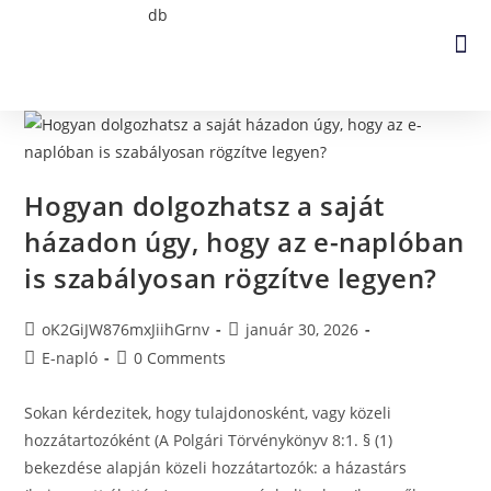
Hogyan dolgozhatsz a saját
házadon úgy, hogy az e-naplóban
is szabályosan rögzítve legyen?
oK2GiJW876mxJiihGrnv
január 30, 2026
E-napló
0 Comments
Sokan kérdezitek, hogy tulajdonosként, vagy közeli
hozzátartozóként (A Polgári Törvénykönyv 8:1. § (1)
bekezdése alapján közeli hozzátartozók: a házastárs