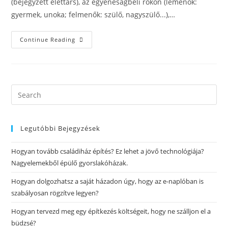
(bejegyzett élettárs), az egyeneságbeli rokon (lemenők:
gyermek, unoka; felmenők: szülő, nagyszülő...),…
Continue Reading
Legutóbbi Bejegyzések
Hogyan tovább családiház építés? Ez lehet a jövő technológiája?
Nagyelemekből épülő gyorslakóházak.
Hogyan dolgozhatsz a saját házadon úgy, hogy az e-naplóban is
szabályosan rögzítve legyen?
Hogyan tervezd meg egy építkezés költségeit, hogy ne szálljon el a
büdzsé?