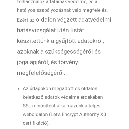
felhasználók adatainak védelme, és a
hatályos szabályozásnak való megfelelés.
oldalon végzett adatvédelmi
Ezért az
hatásvizsgálat után listát
készítettünk a gyűjtött adatokról,
azoknak a szükségességéről és
jogalapjáról, és törvényi
megfelelőségéről.
Az űrlapokon megadott és oldalon
keletkező adatok védelme érdekében
SSL minősítést alkalmazunk a teljes
weboldalon (Let’s Encrypt Authority X3
certifikáció).