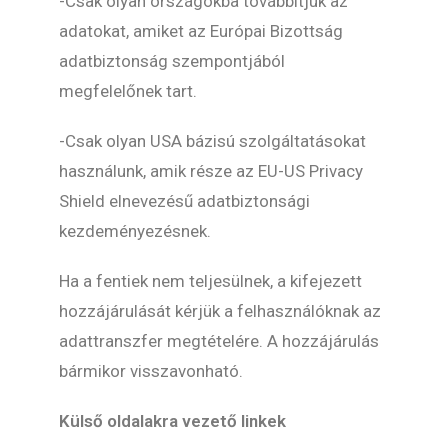
-Csak olyan országokba továbbítjuk az
adatokat, amiket az Európai Bizottság
adatbiztonság szempontjából
megfelelőnek tart.
-Csak olyan USA bázisú szolgáltatásokat
használunk, amik része az EU-US Privacy
Shield elnevezésű adatbiztonsági
kezdeményezésnek.
Ha a fentiek nem teljesülnek, a kifejezett
hozzájárulását kérjük a felhasználóknak az
adattranszfer megtételére. A hozzájárulás
bármikor visszavonható.
Külső oldalakra vezető linkek