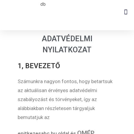
ADATVÉDELMI
NYILATKOZAT
1, BEVEZETŐ
Számunkra nagyon fontos, hogy betartsuk
az aktuálisan érvényes adatvédelmi
szabályozást és törvényeket, így az
alábbiakban részletesen tárgyaljuk
bemutatjuk az
OMÉP
epitkezesabc.hu
oldal és