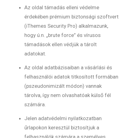
Az oldal támadás elleni védelme
érdekében prémium biztonsági szoftvert
(iThemes Security Pro) alkalmazunk,
hogy ú.n. „brute force” és vírusos
támadások ellen védjük a tárolt
adatokat.
Az oldal adatbázisaiban a vásárlási és
felhasználói adatok titkosított formában
(pszeudonimizált módon) vannak
tárolva, így nem olvashatóak külső fél
számára.
Jelen adatvédelmi nyilatkozatban
űrlapokon keresztül biztosítjuk a
felhasználók számára a személyes