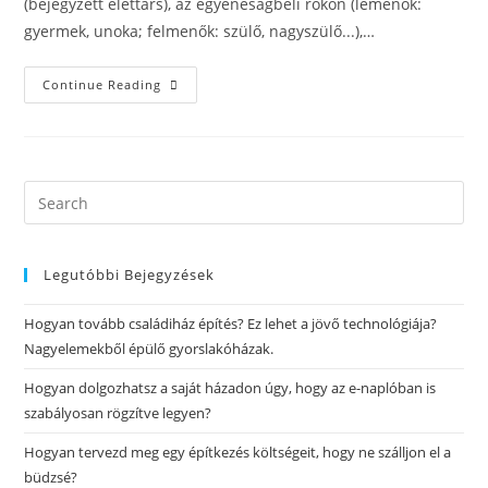
(bejegyzett élettárs), az egyeneságbeli rokon (lemenők:
gyermek, unoka; felmenők: szülő, nagyszülő...),…
Continue Reading
Legutóbbi Bejegyzések
Hogyan tovább családiház építés? Ez lehet a jövő technológiája?
Nagyelemekből épülő gyorslakóházak.
Hogyan dolgozhatsz a saját házadon úgy, hogy az e-naplóban is
szabályosan rögzítve legyen?
Hogyan tervezd meg egy építkezés költségeit, hogy ne szálljon el a
büdzsé?