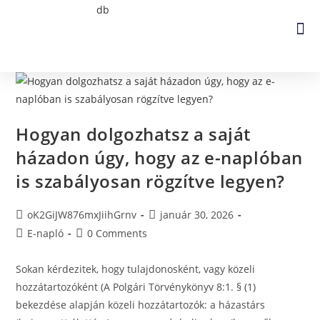
Hogyan dolgozhatsz a saját
házadon úgy, hogy az e-naplóban
is szabályosan rögzítve legyen?
oK2GiJW876mxJiihGrnv
január 30, 2026
E-napló
0 Comments
Sokan kérdezitek, hogy tulajdonosként, vagy közeli
hozzátartozóként (A Polgári Törvénykönyv 8:1. § (1)
bekezdése alapján közeli hozzátartozók: a házastárs