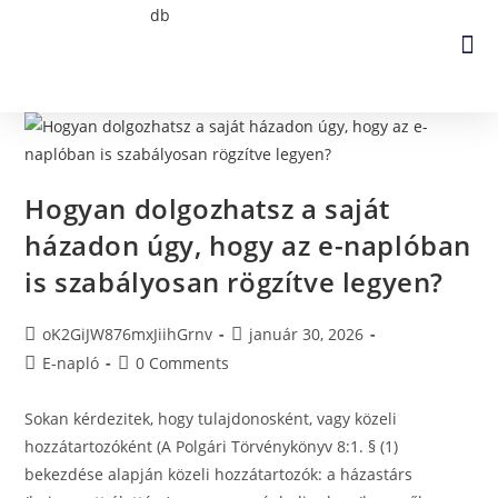
Hogyan dolgozhatsz a saját
házadon úgy, hogy az e-naplóban
is szabályosan rögzítve legyen?
oK2GiJW876mxJiihGrnv
január 30, 2026
E-napló
0 Comments
Sokan kérdezitek, hogy tulajdonosként, vagy közeli
hozzátartozóként (A Polgári Törvénykönyv 8:1. § (1)
bekezdése alapján közeli hozzátartozók: a házastárs