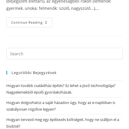
(bejegyzett élettárs), az egyeneságbeli rokon (lemenők:
gyermek, unoka; felmenők: szülő, nagyszülő...),…
Continue Reading
Legutóbbi Bejegyzések
Hogyan tovább családiház építés? Ez lehet a jövő technológiája?
Nagyelemekből épülő gyorslakóházak.
Hogyan dolgozhatsz a saját házadon úgy, hogy az e-naplóban is
szabályosan rögzítve legyen?
Hogyan tervezd meg egy építkezés költségeit, hogy ne szálljon el a
büdzsé?