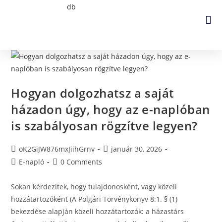
Hogyan dolgozhatsz a saját
házadon úgy, hogy az e-naplóban
is szabályosan rögzítve legyen?
oK2GiJW876mxJiihGrnv
január 30, 2026
E-napló
0 Comments
Sokan kérdezitek, hogy tulajdonosként, vagy közeli
hozzátartozóként (A Polgári Törvénykönyv 8:1. § (1)
bekezdése alapján közeli hozzátartozók: a házastárs