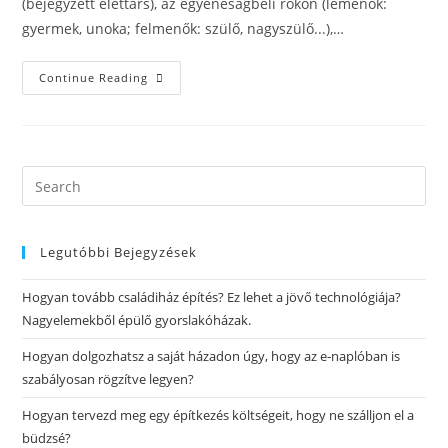
(bejegyzett élettárs), az egyeneságbeli rokon (lemenők:
gyermek, unoka; felmenők: szülő, nagyszülő...),…
Continue Reading
Legutóbbi Bejegyzések
Hogyan tovább családiház építés? Ez lehet a jövő technológiája?
Nagyelemekből épülő gyorslakóházak.
Hogyan dolgozhatsz a saját házadon úgy, hogy az e-naplóban is
szabályosan rögzítve legyen?
Hogyan tervezd meg egy építkezés költségeit, hogy ne szálljon el a
büdzsé?