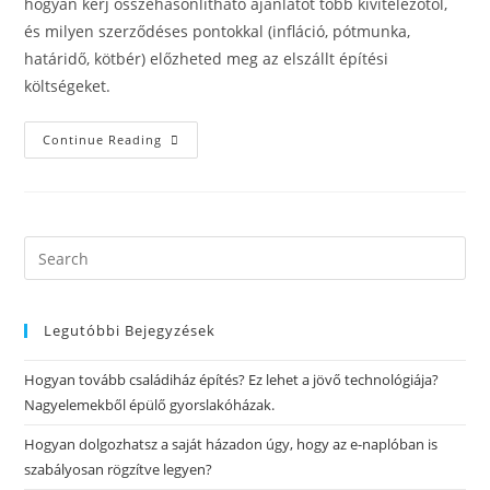
hogyan kérj összehasonlítható ajánlatot több kivitelezőtől,
és milyen szerződéses pontokkal (infláció, pótmunka,
határidő, kötbér) előzheted meg az elszállt építési
költségeket.
Continue Reading
Legutóbbi Bejegyzések
Hogyan tovább családiház építés? Ez lehet a jövő technológiája?
Nagyelemekből épülő gyorslakóházak.
Hogyan dolgozhatsz a saját házadon úgy, hogy az e-naplóban is
szabályosan rögzítve legyen?